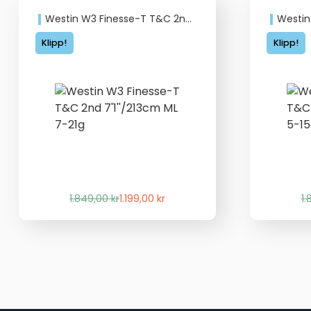
Westin W3 Finesse-T T&C 2nd 7’1”/213cm ML 7-21g
Westin W3 F
Klipp!
Klipp!
Det
Det
1.849,00
kr
1.199,00
kr
1
ursprungliga
nuvarande
priset
priset
var:
är:
1.849,00 kr.
1.199,00 kr.