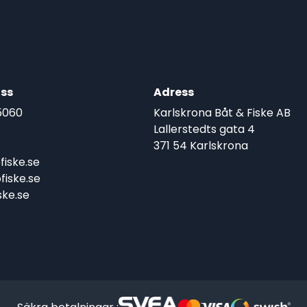
ss
Adress
5060
Karlskrona Båt & Fiske AB
Lallerstedts gata 4
371 54 Karlskrona
iske.se
iske.se
ke.se