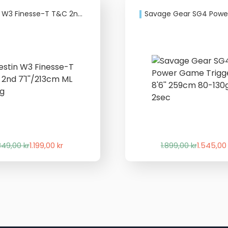
inesse-T T&C 2nd 7’1”/213cm ML 5-15g
Savage Gear SG4 Power Game Trigger – 8’6” 259cm
Det
Det
Det
Det
.849,00
kr
1.199,00
kr
1.899,00
kr
1.545,0
ursprungliga
nuvarande
ursprung
nuvaran
priset
priset
priset
priset
var:
är:
var:
är:
1.849,00 kr.
1.199,00 kr.
1.899,00 
1.545,00 k