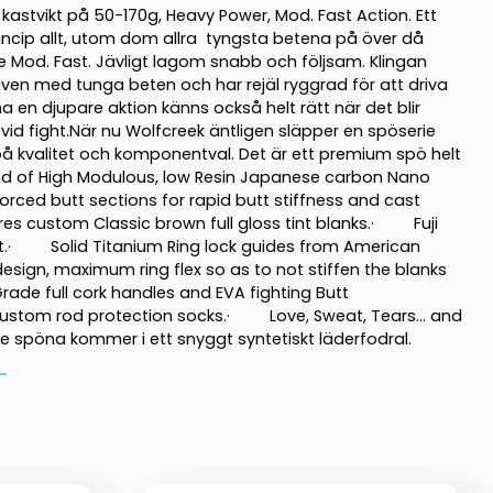
kastvikt på 50-170g, Heavy Power, Mod. Fast Action. Ett
rincip allt, utom dom allra tyngsta betena på över då
e Mod. Fast. Jävligt lagom snabb och följsam. Klingan
även med tunga beten och har rejäl ryggrad för att driva
a en djupare aktion känns också helt rätt när det blir
 vid fight.När nu Wolfcreek äntligen släpper en spöserie
n på kvalitet och komponentval. Det är ett premium spö helt
 of High Modulous, low Resin Japanese carbon Nano
ced butt sections for rapid butt stiffness and cast
s custom Classic brown full gloss tint blanks.· Fuji
eat.· Solid Titanium Ring lock guides from American
ign, maximum ring flex so as to not stiffen the blanks
de full cork handles and EVA fighting Butt
stom rod protection socks.· Love, Sweat, Tears… and
 spöna kommer i ett snyggt syntetiskt läderfodral.