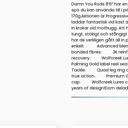
Damn You Rods 8’6″ har en 
180g,
spö du kan använda till i p
2-
170g.Aktionen är Progressiv
pc
laddar fantastisk vid kast 
mängd
in krokar vid mothugg. Att h
tungt, stökigt och stångigt
har de verkligen gått all i
enkelt. · Advanced blend
bonded fibres.· 3K reinfor
recovery.· Wolfcreek Lure
Palming Gold label reel s
Tackle.· Quad leg ring des
true action.· Premium Gra
cap.· Wolfcreek Lures cu
years of design!Dom delade