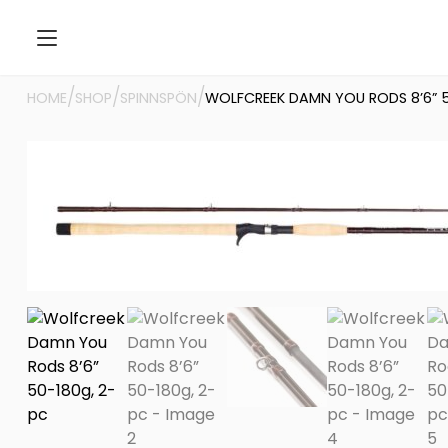
/
/
/
HOME
SHOP
SPINNSPÖN
WOLFCREEK DAMN YOU RODS 8’6” 5