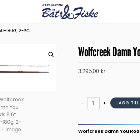
0-180G, 2-PC
Wolfcreek Damn Yo
3.295,00
kr
Wolfcreek
-
+
LÄGG TIL
Damn
You
Rods
8’6”
Wolfcreek Damn You Rods
50-