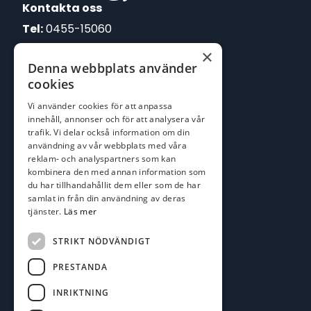
Kontakta oss
Tel:
0455-15060
×
E-post:
Denna webbplats använder
johan@batofiske.se
cookies
roger@batofiske.se
Vi använder cookies för att anpassa
kim@batofiske.se
innehåll, annonser och för att analysera vår
Adress
trafik. Vi delar också information om din
användning av vår webbplats med våra
Karlskrona Båt & Fiske AB
reklam- och analyspartners som kan
Lallerstedts gata 4
kombinera den med annan information som
371 54 Karlskrona
du har tillhandahållit dem eller som de har
samlat in från din användning av deras
tjänster.
Läs mer
Följ oss
Facebook
STRIKT NÖDVÄNDIGT
PRESTANDA
INRIKTNING