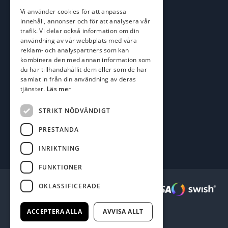
roger@batofiske.se
Vi använder cookies för att anpassa
kim@batofiske.se
innehåll, annonser och för att analysera vår
Adress
trafik. Vi delar också information om din
användning av vår webbplats med våra
Karlskrona Båt & Fiske AB
reklam- och analyspartners som kan
Lallerstedts gata 4
kombinera den med annan information som
371 54 Karlskrona
du har tillhandahållit dem eller som de har
samlat in från din användning av deras
Följ oss
tjänster.
Läs mer
Facebook
STRIKT NÖDVÄNDIGT
PRESTANDA
INRIKTNING
FUNKTIONER
OKLASSIFICERADE
Säkra betalningar :
ACCEPTERA ALLA
AVVISA ALLT