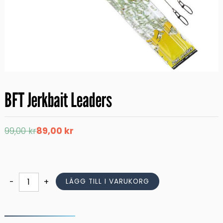
BFT Jerkbait Leaders
Det
Det
99,00
kr
89,00
kr
ursprungliga
nuvarande
priset
priset
var:
är:
99,00 kr.
89,00 kr.
BFT
-
+
LÄGG TILL I VARUKORG
Jerkbait
Leaders
mängd