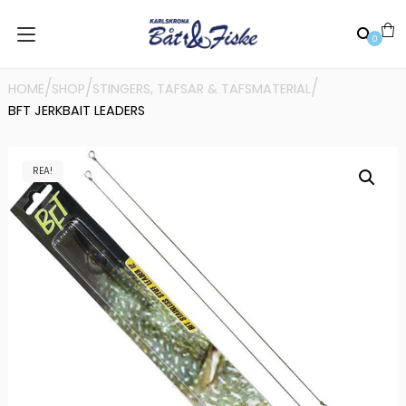
0
/
/
/
HOME
SHOP
STINGERS, TAFSAR & TAFSMATERIAL
BFT JERKBAIT LEADERS
REA!