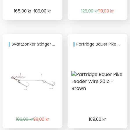
Price
Det
Det
165,00
kr
–
189,00
kr
129,00
kr
119,00
kr
range:
ursprungliga
nuvarande
165,00 kr
priset
priset
through
var:
är:
189,00 kr
129,00 kr.
119,00 kr.
SvartZonker Stinger Small 2-pack
Partridge Bauer Pike Leader Wire 20lb – Brown
Det
Det
109,00
kr
99,00
kr
169,00
kr
ursprungliga
nuvarande