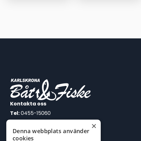
priset
priset
var:
är:
109,00 kr.
99,00 kr.
Kontakta oss
Tel:
0455-15060
×
E-post:
Denna webbplats använder
johan@batofiske.se
cookies