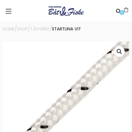
0
/
/
/
HOME
SHOP
TÅGVIRKE
STARTLINA VIT