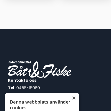
through
through
1.300,00 kr
34,00 kr
Kontakta oss
Tel:
0455-15060
×
E-post:
Denna webbplats använder
johan@batofiske.se
cookies