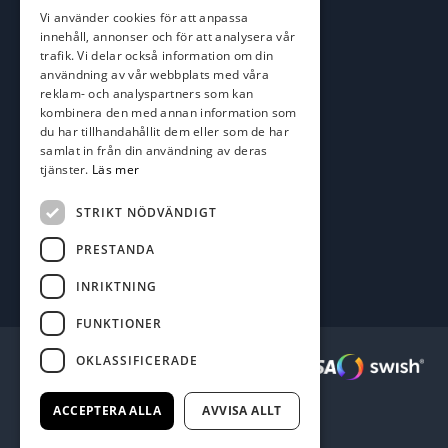
roger@batofiske.se
Vi använder cookies för att anpassa
kim@batofiske.se
innehåll, annonser och för att analysera vår
Adress
trafik. Vi delar också information om din
användning av vår webbplats med våra
Karlskrona Båt & Fiske AB
reklam- och analyspartners som kan
Lallerstedts gata 4
kombinera den med annan information som
371 54 Karlskrona
du har tillhandahållit dem eller som de har
samlat in från din användning av deras
tjänster.
Läs mer
Följ oss
Facebook
STRIKT NÖDVÄNDIGT
PRESTANDA
INRIKTNING
FUNKTIONER
OKLASSIFICERADE
Säkra betalningar :
ACCEPTERA ALLA
AVVISA ALLT