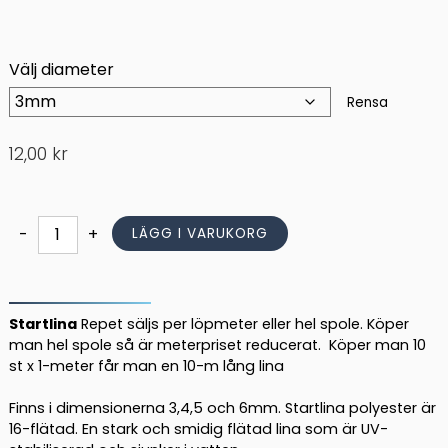
Välj diameter
Rensa
12,00
kr
Startlina
-
+
LÄGG I VARUKORG
Vit
mängd
Startlina
Repet säljs per löpmeter eller hel spole. Köper
man hel spole så är meterpriset reducerat. Köper man 10
st x 1-meter får man en 10-m lång lina
Finns i dimensionerna 3,4,5 och 6mm. Startlina polyester är
16-flätad. En stark och smidig flätad lina som är UV-