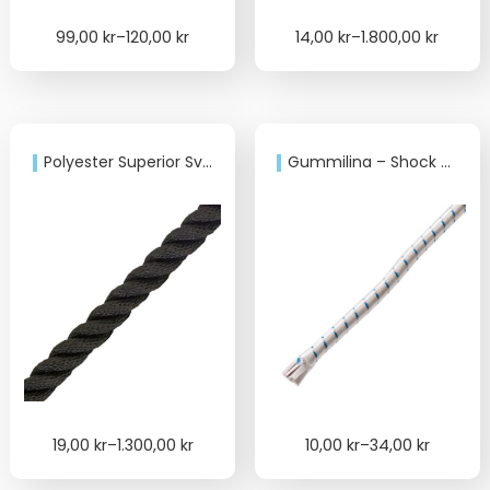
Price
Price
99,00
kr
–
120,00
kr
14,00
kr
–
1.800,00
kr
range:
range:
99,00 kr
14,00 kr
through
through
120,00 kr
1.800,00 kr
Polyester Superior Svart
Gummilina – Shock Cord Vit
Price
Price
19,00
kr
–
1.300,00
kr
10,00
kr
–
34,00
kr
range:
range:
19,00 kr
10,00 kr