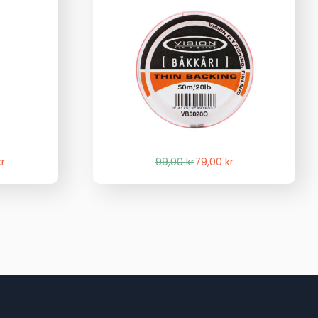
Det
Det
kr
99,00
kr
79,00
kr
liga
de
ursprungliga
nuvarande
priset
priset
var:
är:
kr.
.
99,00 kr.
79,00 kr.