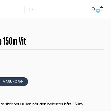
0
b 150m Vit
L I VARUKORG
te skär ner i rullen när den belastas hårt. 150m