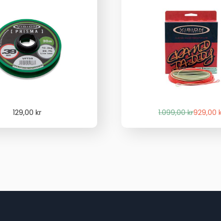
Det
Det
129,00
kr
1.099,00
kr
929,00
ursprung
nuvaran
priset
priset
var:
är:
1.099,00 
929,00 kr