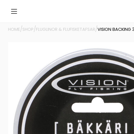
/
/
/
HOME
SHOP
FLUGLINOR & FLUFISKETAFSAR
VISION BACKING 3