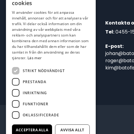
cookies
Vi använder cookies för att anpassa
innehåll, annonser och för att analysera vår
Kontakta o
trafik. Vi delar också information om din
användning av vår webbplats med våra
Tel:
0455-1
reklam- och analyspartners som kan
kombinera den med annan information som
E-post:
du har tillhandahållit dem eller som de har
samlat in från din användning av deras
johan@batof
tjänster.
Läs mer
roger@batof
kim@batofis
STRIKT NÖDVÄNDIGT
PRESTANDA
INRIKTNING
FUNKTIONER
OKLASSIFICERADE
ACCEPTERA ALLA
AVVISA ALLT