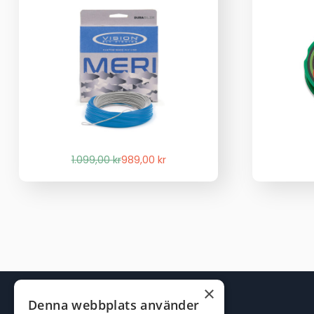
Det
Det
1.099,00
kr
989,00
kr
ursprungliga
nuvarande
priset
priset
var:
är:
1.099,00 kr.
989,00 kr.
×
Denna webbplats använder